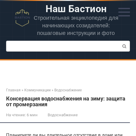
Перейти
Наш Бастион
к
контенту
Строительная энциклопедия для
начинающих созидателей:
пошаговые инструкции и фото
Поиск:
Главная
»
Коммуникации
»
Водоснабжение
Консервация водоснабжения на зиму: защита
от промерзания
На чтение:
6 мин
Водоснабжение
Планируете ли вы длительное отсутствие в доме или