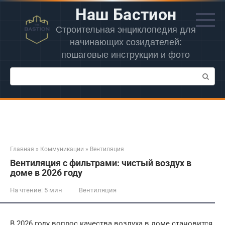
Перейти
Наш Бастион
к
контенту
Строительная энциклопедия для
начинающих созидателей:
пошаговые инструкции и фото
Поиск:
Главная
»
Коммуникации
»
Вентиляция
Вентиляция с фильтрами: чистый воздух в
доме в 2026 году
На чтение:
5 мин
Вентиляция
В 2026 году вопрос качества воздуха в доме становится