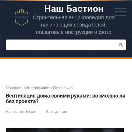
Перейти
Наш Бастион
к
контенту
Строительная энциклопедия для
начинающих созидателей:
пошаговые инструкции и фото
Поиск:
Главная
»
Коммуникации
»
Вентиляция
Вентиляция дома своими руками: возможно ли
без проекта?
На чтение:
6 мин
Вентиляция