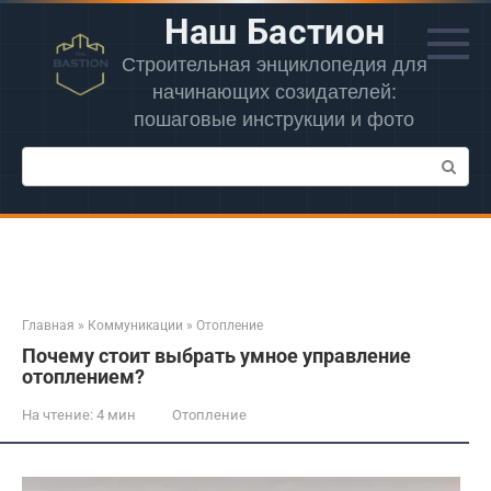
Перейти
Наш Бастион
к
контенту
Строительная энциклопедия для
начинающих созидателей:
пошаговые инструкции и фото
Поиск:
Главная
»
Коммуникации
»
Отопление
Почему стоит выбрать умное управление
отоплением?
На чтение:
4 мин
Отопление