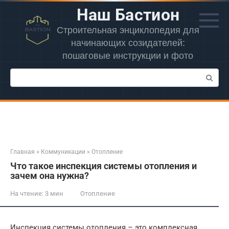
Перейти
Наш Бастион
к
контенту
Строительная энциклопедия для
начинающих созидателей:
пошаговые инструкции и фото
Поиск:
Главная
»
Коммуникации
»
Отопление
Что такое инспекция системы отопления и
зачем она нужна?
На чтение:
3 мин
Отопление
Инспекция системы отопления – это комплексная