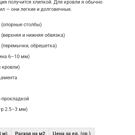
кция получится хлипкой. Для кровли я обычно
л — они легкие и долговечные.
 (опорные столбы)
(верхняя и нижняя обвязка)
 (перемычки, обрешетка)
ина 6–10 мм)
 кровли)
дамента
-прокладкой
р 2.5–3 мм)
3 м)
Расход на м2
Цена за ед. (ср.)