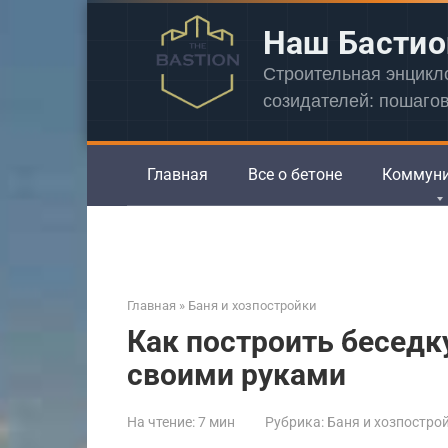
Перейти
Наш Бастио
к
контенту
Строительная энцик
созидателей: пошаго
Главная
Все о бетоне
Коммун
Главная
»
Баня и хозпостройки
Как построить беседк
своими руками
На чтение:
7 мин
Рубрика:
Баня и хозпостро