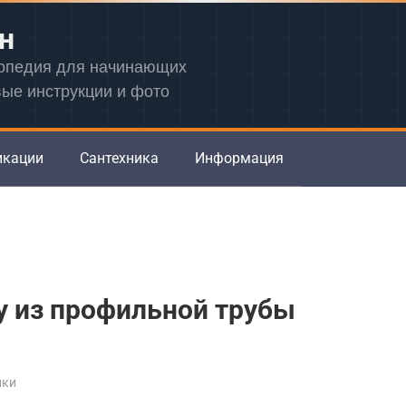
н
лопедия для начинающих
вые инструкции и фото
икации
Сантехника
Информация
у из профильной трубы
йки