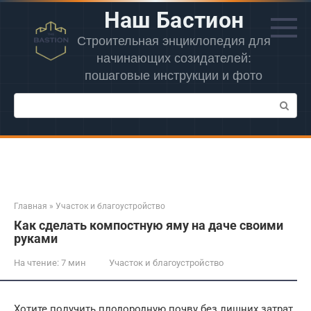
Перейти
Наш Бастион
к
контенту
Строительная энциклопедия для
начинающих созидателей:
пошаговые инструкции и фото
Поиск:
Главная
»
Участок и благоустройство
Как сделать компостную яму на даче своими
руками
На чтение:
7 мин
Участок и благоустройство
Хотите получить плодородную почву без лишних затрат