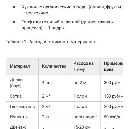
Кухонные органические отходы (овощи, фрукты)
— постоянно.
Торф или готовый перегной (для «затравки»
процесса) — 1 ведро.
Таблица 1. Расход и стоимость материалов
Расход на
Примерная
Материал
Количество
1 яму
цена
Доски
4 шт.
по 2 м
300 руб/шт
(брус)
Сетка
2 м²
1 слой
150 руб/м²
Геотекстиль
2 м²
1 слой
200 руб/м²
Известь
2 кг
посыпание
50 руб/кг
Дренаж
15-20 см