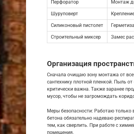
Перфоратор
Монтаж д
Шуруповерт
Креплени
Силиконовый пистолет
Герметиз
Строительный миксер
Замес ра
Организация пространс
Сначала очищаю зону монтажа от все
сантехнику плотной пленкой. Пыль от
критически важна. Также заранее пр
мусор, чтобы не загромождать корид
Меры безопасности: Работаю только в
бетона обязательно надеваю респират
тем, как сверлить. При работе с хим
помещения.