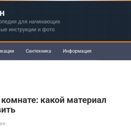
н
лопедия для начинающих
вые инструкции и фото
икации
Сантехника
Информация
 комнате: какой материал
вить
дки