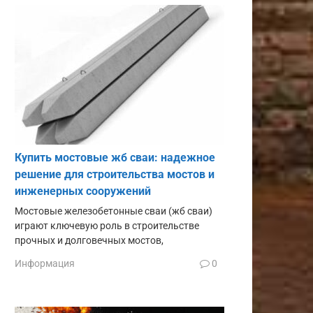
Купить мостовые жб сваи: надежное
решение для строительства мостов и
инженерных сооружений
Мостовые железобетонные сваи (жб сваи)
играют ключевую роль в строительстве
прочных и долговечных мостов,
Информация
0