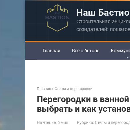
Перейти
Наш Бастио
к
контенту
Строительная энцик
созидателей: пошаго
Главная
Все о бетоне
Коммун
Главная
»
Стены и перегородки
Перегородки в ванной
выбрать и как устано
На чтение:
6 мин
Рубрика:
Стены и перегоро