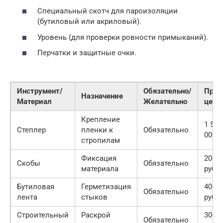
Специальный скотч для пароизоляции
(бутиловый или акриловый).
Уровень (для проверки ровности примыканий).
Перчатки и защитные очки.
Инструмент/
Обязательно/
Прим
Назначение
Материал
Желательно
цена
Крепление
1 500
Степлер
пленки к
Обязательно
000 р
стропилам
Фиксация
200 —
Скобы
Обязательно
материала
руб.
Бутиловая
Герметизация
400 —
Обязательно
лента
стыков
руб./
Строительный
Раскрой
300 —
Обязательно