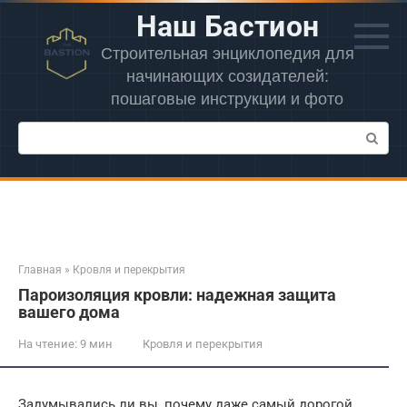
Перейти
Наш Бастион
к
контенту
Строительная энциклопедия для
начинающих созидателей:
пошаговые инструкции и фото
Поиск:
Главная
»
Кровля и перекрытия
Пароизоляция кровли: надежная защита
вашего дома
На чтение:
9 мин
Кровля и перекрытия
Задумывались ли вы, почему даже самый дорогой