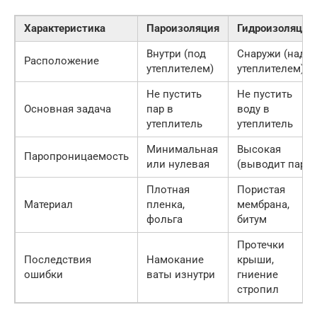
Характеристика
Пароизоляция
Гидроизоляция
Внутри (под
Снаружи (над
Расположение
утеплителем)
утеплителем)
Не пустить
Не пустить
Основная задача
пар в
воду в
утеплитель
утеплитель
Минимальная
Высокая
Паропроницаемость
или нулевая
(выводит пар)
Плотная
Пористая
Материал
пленка,
мембрана,
фольга
битум
Протечки
Последствия
Намокание
крыши,
ошибки
ваты изнутри
гниение
стропил