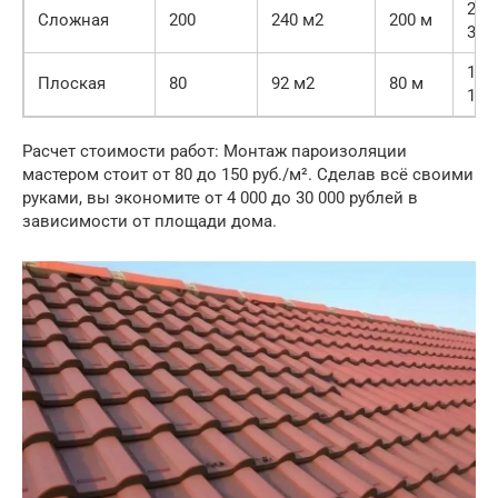
24 
Сложная
200
240 м2
200 м
36 0
10 
Плоская
80
92 м2
80 м
15 0
Расчет стоимости работ: Монтаж пароизоляции
мастером стоит от 80 до 150 руб./м². Сделав всё своими
руками, вы экономите от 4 000 до 30 000 рублей в
зависимости от площади дома.