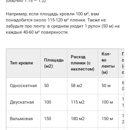
(обычно 1.15 — 1.2).
Например, если площадь кровли 100 м², вам
понадобится около 115-120 м² пленки. Также не
забудьте про ленту: в среднем уходит 1 рулон (50 м) на
каждые 40-60 м² поверхности.
Кол-
При
Расход
Площадь
во
сто
Тип кровли
пленки (с
(м2)
ленты
(ср
нахлестом)
(м)
сег
6 0
Односкатная
50
58 м2
50 м
000 
12 
Двускатная
100
115 м2
100 м
18 0
18 
Вальмовая
150
180 м2
150 м
27 0