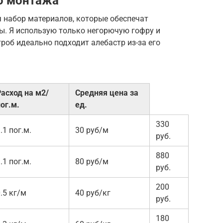
о монтажа
 набор материалов, которые обеспечат
ы. Я использую только негорючую гофру и
роб идеально подходит алебастр из-за его
Расход на м2/
Средняя цена за
ог.м.
ед.
330
.1 пог.м.
30 руб/м
руб.
880
.1 пог.м.
80 руб/м
руб.
200
.5 кг/м
40 руб/кг
руб.
180