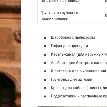
Шпатлевка финишная
0
Грунтовка глубокого
0
проникновения
Штроборез с пылесосом
Гофра для проводки
Кабель-канал (для наружных у
Алебастр для быстрого запол
Шпатлевка для выравнивания
Грунтовка для адгезии
Крепеж для кабеля (клипсы, д
Подрозетники и распаечные к