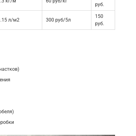
.3 кг/м
60 руб/кг
руб.
150
.15 л/м2
300 руб/5л
руб.
частков)
нения
юбеля)
оробки