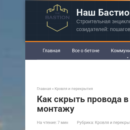
Перейти
Наш Бастио
к
контенту
Строительная энцик
созидателей: пошаго
Главная
Все о бетоне
Коммун
Главная
»
Кровля и перекрытия
Как скрыть провода в 
монтажу
На чтение:
7 мин
Рубрика:
Кровля и перекры