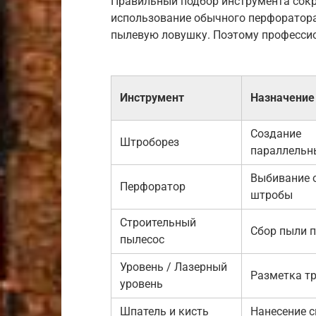
Правильный подбор инструмента сокра
использование обычного перфоратора
пылевую ловушку. Поэтому профессио
Инструмент
Назначение
Создание
Штроборез
параллельн
Выбивание 
Перфоратор
штробы
Строительный
Сбор пыли п
пылесос
Уровень / Лазерный
Разметка т
уровень
Шпатель и кисть
Нанесение 