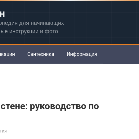
н
лопедия для начинающих
вые инструкции и фото
икации
Сантехника
Информация
стене: руководство по
тия