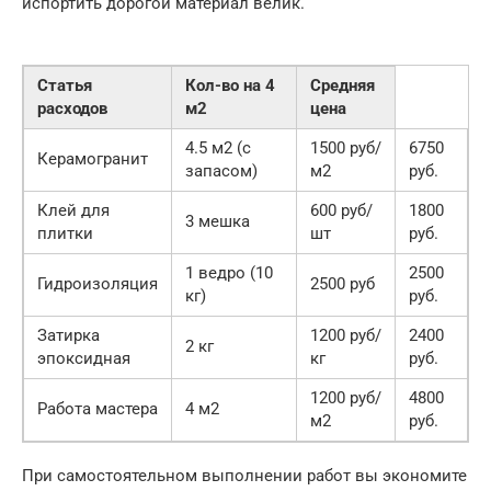
испортить дорогой материал велик.
Статья
Кол-во на 4
Средняя
расходов
м2
цена
4.5 м2 (с
1500 руб/
6750
Керамогранит
запасом)
м2
руб.
Клей для
600 руб/
1800
3 мешка
плитки
шт
руб.
1 ведро (10
2500
Гидроизоляция
2500 руб
кг)
руб.
Затирка
1200 руб/
2400
2 кг
эпоксидная
кг
руб.
1200 руб/
4800
Работа мастера
4 м2
м2
руб.
При самостоятельном выполнении работ вы экономите