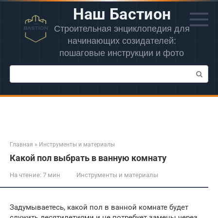
Перейти
Наш Бастион
к
контенту
Строительная энциклопедия для
начинающих созидателей:
пошаговые инструкции и фото
Поиск:
Главная
»
Инструменты и материалы
Какой пол выбрать в ванную комнату
На чтение:
7 мин
Инструменты и материалы
Задумываетесь, какой пол в ванной комнате будет
служить десятилетиями и не потребует замены через