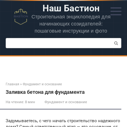
Перейти
Наш Бастион
к
контенту
Строительная энциклопедия для
начинающих созидателей:
пошаговые инструкции и фото
Поиск:
Главная
»
Фундамент и основание
Заливка бетона для фундамента
На чтение:
8 мин
Фундамент и основание
Задумываетесь, с чего начать строительство надежного
дома? Самый ответственный этап — это основание, от