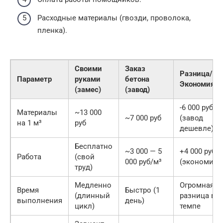
Расходные материалы (гвозди, проволока,
пленка).
Своими
Заказ
Разница/
Параметр
руками
бетона
Экономия
(замес)
(завод)
-6 000 руб
Материалы
~13 000
~7 000 руб
(завод
на 1 м³
руб
дешевле)
Бесплатно
~3 000 — 5
+4 000 руб
Работа
(свой
000 руб/м³
(экономия)
труд)
Медленно
Огромная
Время
Быстро (1
(длинный
разница в
выполнения
день)
цикл)
темпе