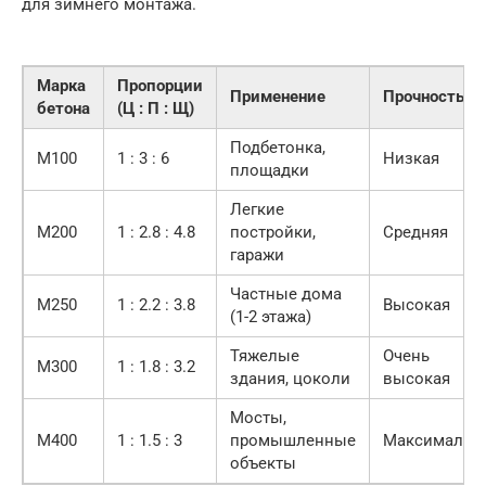
для зимнего монтажа.
Марка
Пропорции
Применение
Прочность
бетона
(Ц : П : Щ)
Подбетонка,
М100
1 : 3 : 6
Низкая
площадки
Легкие
М200
1 : 2.8 : 4.8
постройки,
Средняя
гаражи
Частные дома
М250
1 : 2.2 : 3.8
Высокая
(1-2 этажа)
Тяжелые
Очень
М300
1 : 1.8 : 3.2
здания, цоколи
высокая
Мосты,
М400
1 : 1.5 : 3
промышленные
Максимальн
объекты