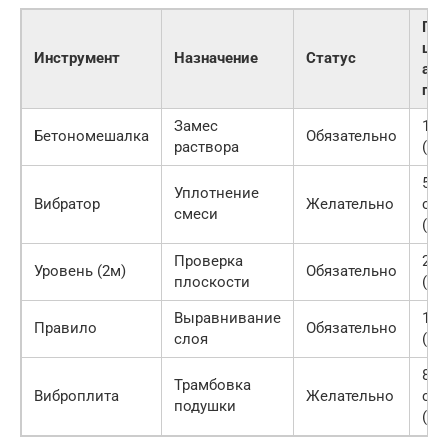
Пр
цен
Инструмент
Назначение
Статус
аре
пок
Замес
15 
Бетономешалка
Обязательно
раствора
(по
500
Уплотнение
Вибратор
Желательно
сут
смеси
(ар
Проверка
2 5
Уровень (2м)
Обязательно
плоскости
(по
Выравнивание
1 2
Правило
Обязательно
слоя
(по
800
Трамбовка
Виброплита
Желательно
сут
подушки
(ар