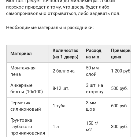
Монтаж требует точности до миллиметра. Любой
перекос приведет к тому, что дверь будет либо
самопроизвольно открываться, либо задевать пол.
Необходимые материалы и расходники:
Количество
Расход
Примерная
Материал
(на 1 дверь)
на м.п.
цена
Монтажная
50 мм
2 баллона
1 200 руб.
пена
слой
Анкерные
3 шт. на
8-12 шт.
500 руб.
болты (10х100)
сторону
Герметик
3 мм
1 туба
600 руб.
силиконовый
шов
Грунтовка
150 г/
глубокого
1 л
300 руб.
м2
проникновения