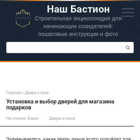
Перейти
Наш Бастион
к
контенту
Строительная энциклопедия для
начинающих созидателей:
пошаговые инструкции и фото
Поиск:
Главная
»
Двери и окна
Установка и выбор дверей для магазина
подарков
На чтение:
8 мин
Двери и окна
Задумываетесь, какая дверь лучше всего подойдет для