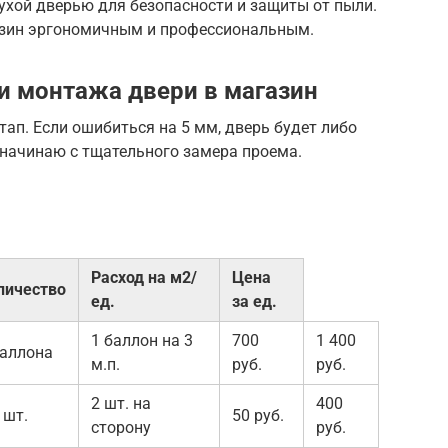
ухой дверью для безопасности и защиты от пыли.
азин эргономичным и профессиональным.
и монтажа двери в магазин
ап. Если ошибиться на 5 мм, дверь будет либо
а начинаю с тщательного замера проема.
Расход на м2/
Цена
личество
ед.
за ед.
1 баллон на 3
700
1 400
баллона
м.п.
руб.
руб.
2 шт. на
400
 шт.
50 руб.
сторону
руб.