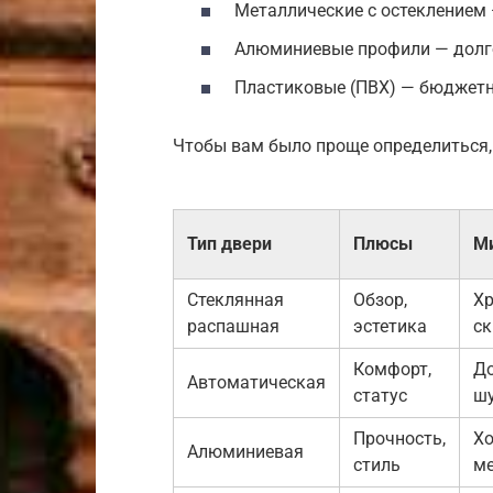
Металлические с остеклением 
Алюминиевые профили — долгов
Пластиковые (ПВХ) — бюджетн
Чтобы вам было проще определиться, 
Тип двери
Плюсы
М
Стеклянная
Обзор,
Хр
распашная
эстетика
ск
Комфорт,
До
Автоматическая
статус
ш
Прочность,
Х
Алюминиевая
стиль
м