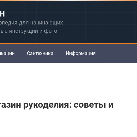
н
лопедия для начинающих
вые инструкции и фото
икации
Сантехника
Информация
газин рукоделия: советы и