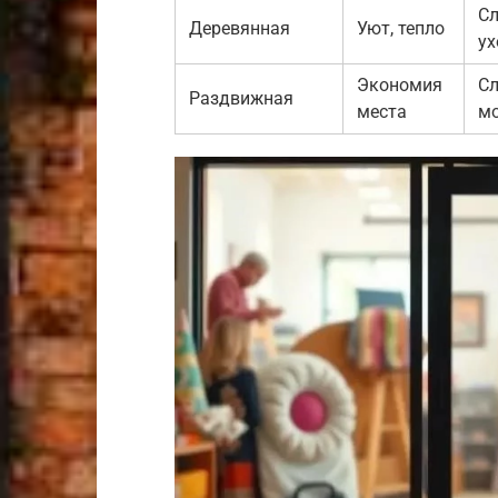
С
Деревянная
Уют, тепло
ух
Экономия
С
Раздвижная
места
м