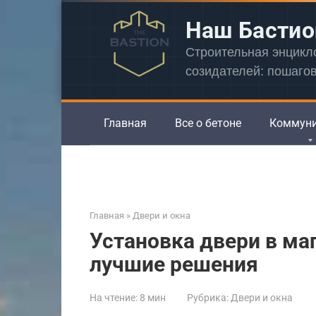
Перейти
Наш Бастио
к
контенту
Строительная энцик
созидателей: пошаго
Главная
Все о бетоне
Коммун
Главная
»
Двери и окна
Установка двери в ма
лучшие решения
На чтение:
8 мин
Рубрика:
Двери и окна