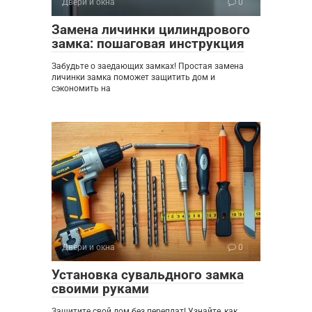
Двери и окна
0
Замена личинки цилиндрового
замка: пошаговая инструкция
Забудьте о заедающих замках! Простая замена
личинки замка поможет защитить дом и
сэкономить на
Двери и окна
0
Установка сувальдного замка
своими руками
Защитите свой дом без переплат! Узнайте, как