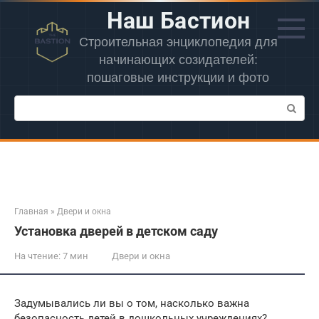
Перейти
Наш Бастион
к
контенту
Строительная энциклопедия для
начинающих созидателей:
пошаговые инструкции и фото
Поиск:
Главная
»
Двери и окна
Установка дверей в детском саду
На чтение:
7 мин
Двери и окна
Задумывались ли вы о том, насколько важна
безопасность детей в дошкольных учреждениях?