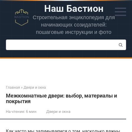
Перейти
Наш Бастион
к
контенту
Строительная энциклопедия для
начинающих созидателей:
пошаговые инструкции и фото
Поиск:
Главная
»
Двери и окна
Межкомнатные двери: выбор, материалы и
покрытия
На чтение:
6 мин
Двери и окна
Как часто мы задумываемся о том, насколько важны