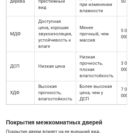
дерева
престижный
50 000
при изменении
вид
влажности
Доступная
цена, хорошая
Менее
5 000
МДФ
звукоизоляция,
прочный, чем
000 р
устойчивость к
массив
влаге
Низкая
прочность,
3 000
ДСП
Низкая цена
плохая
000 р
влагостойкость
Высокая
Более высокая
7 000
ХДФ
прочность,
цена, чем у
000 р
влагостойкость
ДСП
Покрытия межкомнатных дверей
Покрытие двери влияет на ее внешний вид,