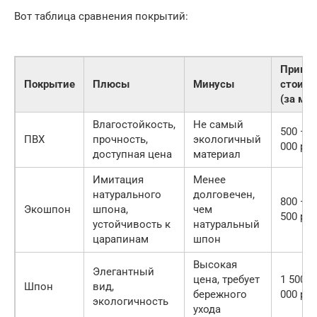
Вот таблица сравнения покрытий:
Приме
Покрытие
Плюсы
Минусы
стоимо
(за м2)
Влагостойкость,
Не самый
500 — 1
ПВХ
прочность,
экологичный
000 руб
доступная цена
материал
Имитация
Менее
натурального
долговечен,
800 — 1
Экошпон
шпона,
чем
500 руб
устойчивость к
натуральный
царапинам
шпон
Высокая
Элегантный
цена, требует
1 500 —
Шпон
вид,
бережного
000 руб
экологичность
ухода