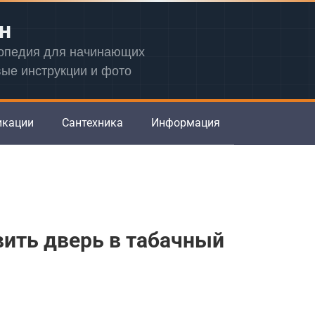
н
лопедия для начинающих
вые инструкции и фото
икации
Сантехника
Информация
вить дверь в табачный