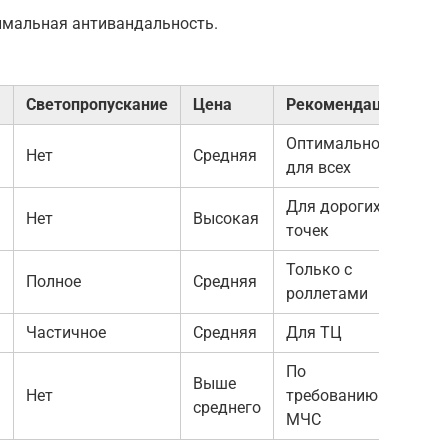
имальная антивандальность.
Светопропускание
Цена
Рекомендация
Оптимально
Нет
Средняя
для всех
Для дорогих
я
Нет
Высокая
точек
Только с
Полное
Средняя
роллетами
Частичное
Средняя
Для ТЦ
По
Выше
Нет
требованию
среднего
МЧС