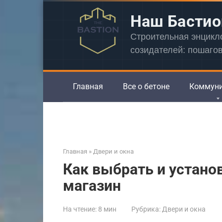
Перейти
Наш Бастио
к
контенту
Строительная энцик
созидателей: пошаго
Главная
Все о бетоне
Коммун
Главная
»
Двери и окна
Как выбрать и устано
магазин
На чтение:
8 мин
Рубрика:
Двери и окна