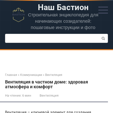
Перейти
Наш Бастион
к
контенту
Строительная энциклопедия для
начинающих созидателей:
пошаговые инструкции и фото
Поиск:
Главная
»
Коммуникации
»
Вентиляция
Вентиляция в частном доме: здоровая
атмосфера и комфорт
На чтение:
6 мин
Вентиляция
Вентиляция – ключевой элемент для создания