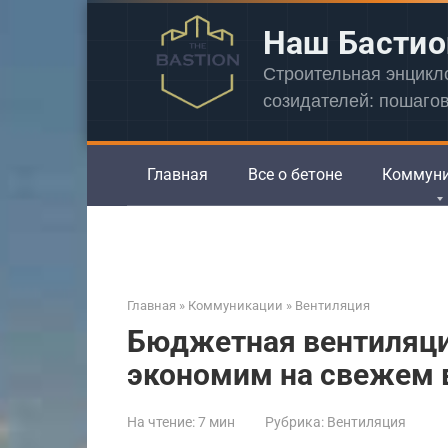
Перейти
Наш Бастио
к
контенту
Строительная энцик
созидателей: пошаго
Главная
Все о бетоне
Коммун
Главная
»
Коммуникации
»
Вентиляция
Бюджетная вентиляци
экономим на свежем 
На чтение:
7 мин
Рубрика:
Вентиляция