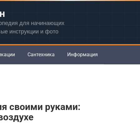
н
лопедия для начинающих
вые инструкции и фото
икации
Сантехника
Информация
я своими руками:
воздухе