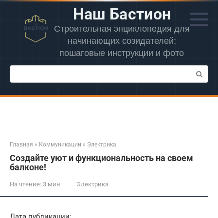
Перейти
Наш Бастион
к
контенту
Строительная энциклопедия для
начинающих созидателей:
пошаговые инструкции и фото
Поиск:
Главная
»
Коммуникации
»
Электрика
Создайте уют и функциональность на своем
балконе!
На чтение:
3 мин
Электрика
Дата публикации: