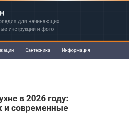
н
лопедия для начинающих
вые инструкции и фото
икации
Сантехника
Информация
хне в 2026 году:
ж и современные