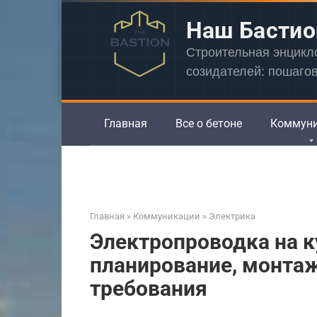
Перейти
Наш Бастио
к
контенту
Строительная энцик
созидателей: пошаго
Главная
Все о бетоне
Коммун
Главная
»
Коммуникации
»
Электрика
Электропроводка на ку
планирование, монта
требования