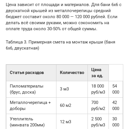
Цена зависит от площади и материалов. Для бани 6х6 с
двускатной крышей из металлочерепицы средний
бюджет составит около 80 000 — 120 000 рублей. Если
делать всё своими руками, можно сэкономить на
оплате труда около 30-50% от общей суммы.
Таблица 3. Примерная смета на монтаж крыши (баня
6х6, двускатная)
Цена
Статья расходов
Количество
за ед.
Пиломатериалы
18 000
54
3 м3
(брус, доска)
руб/м3
000
Металлочерепица +
700
42
60 м2
доборы
руб/м2
000
Утеплитель
2 500
30
12 м3
(минвата 200мм)
руб/м3
000