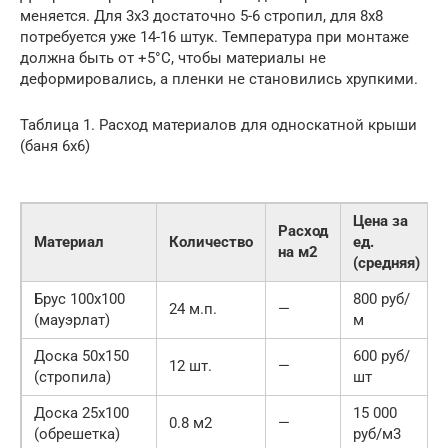
меняется. Для 3х3 достаточно 5-6 стропил, для 8х8
потребуется уже 14-16 штук. Температура при монтаже
должна быть от +5°C, чтобы материалы не
деформировались, а пленки не становились хрупкими.
Таблица 1. Расход материалов для односкатной крыши
(баня 6х6)
Цена за
Расход
Материал
Количество
ед.
на м2
(средняя)
Брус 100х100
800 руб/
24 м.п.
—
(мауэрлат)
м
Доска 50х150
600 руб/
12 шт.
—
(стропила)
шт
Доска 25х100
15 000
0.8 м2
—
(обрешетка)
руб/м3