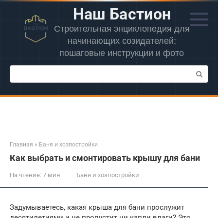
Перейти
Наш Бастион
к
контенту
Строительная энциклопедия для
начинающих созидателей:
пошаговые инструкции и фото
Поиск:
Главная
»
Баня и хозпостройки
Как выбрать и смонтировать крышу для бани
На чтение:
7 мин
Баня и хозпостройки
Задумываетесь, какая крыша для бани прослужит
десятилетиями и не пропустит ни капли влаги? Это