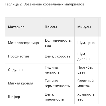
Таблица 2. Сравнение кровельных материалов
Це
Материал
Плюсы
Минусы
(р
м2
Долговечность,
60
Металлочерепица
Шум, цена
вид
90
Шум,
40
Профнастил
Цена, скорость
дизайн
60
Тишина,
Прогибы,
30
Ондулин
легкость
цвет
50
Тишина,
Сложный
70
Мягкая кровля
герметичность
монтаж
12
Цена,
Хрупкость,
20
Шифер
инертность
вес
40