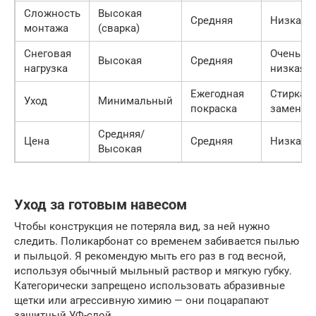
Сложность
Высокая
Средняя
Низкая
монтажа
(сварка)
Снеговая
Очень
Высокая
Средняя
нагрузка
низкая
Ежегодная
Стирка/
Уход
Минимальный
покраска
замена
Средняя/
Цена
Средняя
Низкая
Высокая
Уход за готовым навесом
Чтобы конструкция не потеряла вид, за ней нужно
следить. Поликарбонат со временем забивается пылью
и пыльцой. Я рекомендую мыть его раз в год весной,
используя обычный мыльный раствор и мягкую губку.
Категорически запрещено использовать абразивные
щетки или агрессивную химию — они поцарапают
защитный УФ-слой.