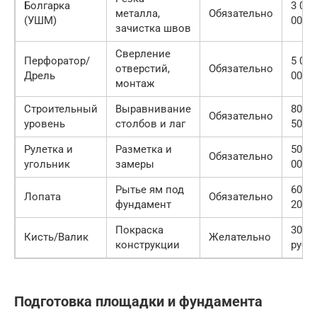
Болгарка
3 000
металла,
Обязательно
(УШМ)
000 р
зачистка швов
Сверление
Перфоратор/
5 000
отверстий,
Обязательно
Дрель
000 р
монтаж
Строительный
Выравнивание
800 
Обязательно
уровень
столбов и лаг
500 р
Рулетка и
Разметка и
500 
Обязательно
угольник
замеры
000 р
Рытье ям под
600 
Лопата
Обязательно
фундамент
200 р
Покраска
300 
Кисть/Валик
Желательно
конструкции
руб
Подготовка площадки и фундамента