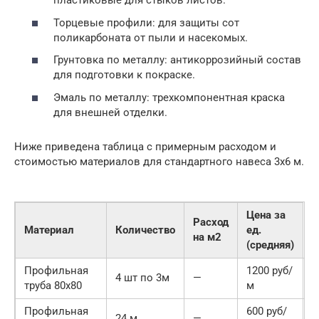
пластиковые для стыков листов.
Торцевые профили: для защиты сот
поликарбоната от пыли и насекомых.
Грунтовка по металлу: антикоррозийный состав
для подготовки к покраске.
Эмаль по металлу: трехкомпонентная краска
для внешней отделки.
Ниже приведена таблица с примерным расходом и
стоимостью материалов для стандартного навеса 3х6 м.
Цена за
Расход
Материал
Количество
ед.
на м2
(средняя)
Профильная
1200 руб/
1
4 шт по 3м
—
труба 80х80
м
4
Профильная
600 руб/
1
24 м
—