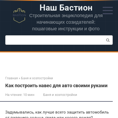
Перейти
Наш Бастион
к
контенту
Строительная энциклопедия для
начинающих созидателей:
пошаговые инструкции и фото
Поиск:
Главная
»
Баня и хозпостройки
Как построить навес для авто своими руками
На чтение:
10 мин
Баня и хозпостройки
Задумывались, как лучше всего защитить автомобиль
от палящего солнца, града или косого дождя?