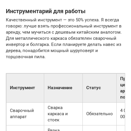
Инструментарий для работы
Качественный инструмент — это 50% успеха. Я всегда
говорю: лучше взять профессиональный инструмент в
аренду, чем мучиться с дешевым китайским аналогом.
Для металлического каркаса обязателен сварочный
инвертор и болгарка. Если планируете делать навес из
дерева, понадобится мощный шуруповерт и
торцовочная пила.
Прим
цена
Инструмент
Назначение
Статус
арен
поку
Сварка
Сварочный
4 000
каркаса и
Обязательно
аппарат
000 р
стоек
Резка