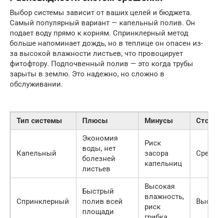
Выбор системы зависит от ваших целей и бюджета.
Самый популярный вариант — капельный полив. Он
подает воду прямо к корням. Спринклерный метод
больше напоминает дождь, но в теплице он опасен из-
за высокой влажности листьев, что провоцирует
фитофтору. Подпочвенный полив — это когда трубы
зарыты в землю. Это надежно, но сложно в
обслуживании.
Тип системы
Плюсы
Минусы
Стоим
Экономия
Риск
воды, нет
Капельный
засора
Средн
болезней
капельниц
листьев
Высокая
Быстрый
влажность,
Спринклерный
полив всей
Высок
риск
площади
грибка