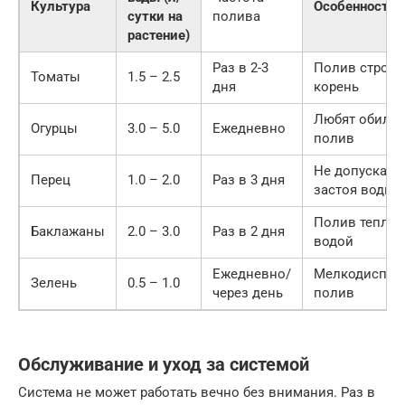
Культура
Особенности
сутки на
полива
растение)
Раз в 2-3
Полив строго
Томаты
1.5 – 2.5
дня
корень
Любят обиль
Огурцы
3.0 – 5.0
Ежедневно
полив
Не допускать
Перец
1.0 – 2.0
Раз в 3 дня
застоя воды
Полив теплой
Баклажаны
2.0 – 3.0
Раз в 2 дня
водой
Ежедневно/
Мелкодиспер
Зелень
0.5 – 1.0
через день
полив
Обслуживание и уход за системой
Система не может работать вечно без внимания. Раз в