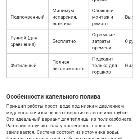
Минимум
Сложный
Подпочвенный
испарения,
монтаж и
Высок
эстетика
ремонт
Огромные
Ручной (для
Бесплатно
затраты
0 руб.
сравнения)
времени
Подходит
Полная
Фитильный
только для
Низка
автономность
горшков
Особенности капельного полива
Принцип работы прост: вода под низким давлением
медленно сочится через отверстия в ленте или трубке.
Это идеальный вариант для теплицы из поликарбоната.
Растения получают влагу постепенно, почва не
заиливается. Система состоит из источника воды,
фильтра, магистральной трубы и разводящих линий.