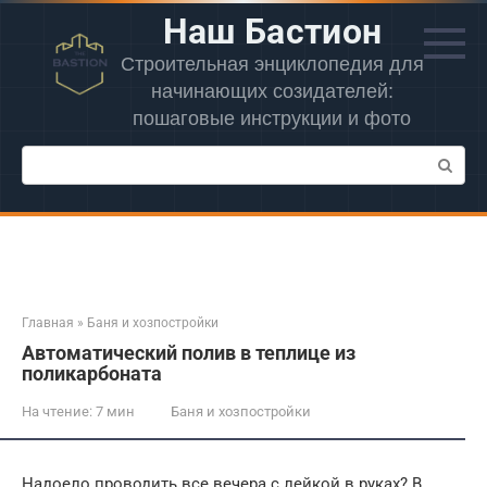
Перейти
Наш Бастион
к
контенту
Строительная энциклопедия для
начинающих созидателей:
пошаговые инструкции и фото
Поиск:
Главная
»
Баня и хозпостройки
Автоматический полив в теплице из
поликарбоната
На чтение:
7 мин
Баня и хозпостройки
Надоело проводить все вечера с лейкой в руках? В