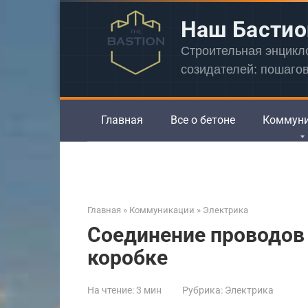
Перейти
Наш Бастио
к
контенту
Строительная энцик
созидателей: пошаго
Главная
Все о бетоне
Коммун
Главная
»
Коммуникации
»
Электрика
Соединение проводов
коробке
На чтение:
3 мин
Рубрика:
Электрика