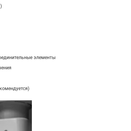
)
оединительные элементы
чения
екомендуется)