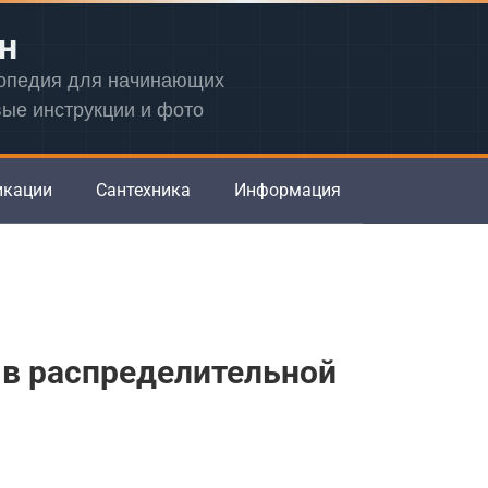
н
лопедия для начинающих
вые инструкции и фото
икации
Сантехника
Информация
 в распределительной