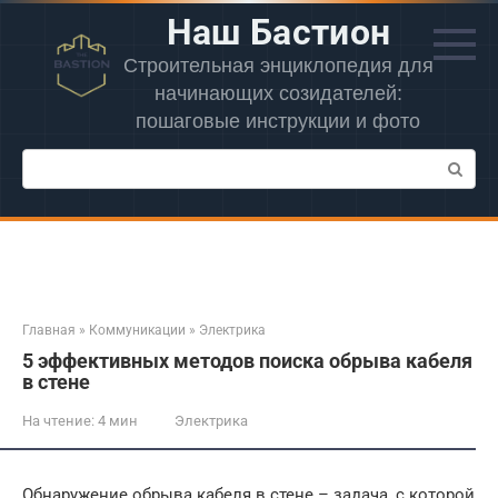
Перейти
Наш Бастион
к
контенту
Строительная энциклопедия для
начинающих созидателей:
пошаговые инструкции и фото
Поиск:
Главная
»
Коммуникации
»
Электрика
5 эффективных методов поиска обрыва кабеля
в стене
На чтение:
4 мин
Электрика
Обнаружение обрыва кабеля в стене – задача, с которой