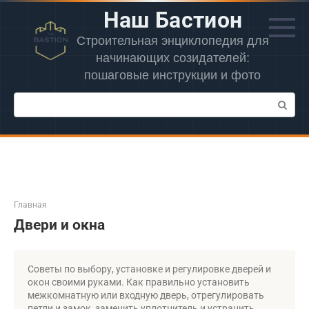
Перейти
Наш Бастион
к
контенту
Строительная энциклопедия для
начинающих созидателей:
пошаговые инструкции и фото
Поиск:
Главная
Двери и окна
Советы по выбору, установке и регулировке дверей и
окон своими руками. Как правильно установить
межкомнатную или входную дверь, отрегулировать
петли и замок, заменить уплотнитель и устранить